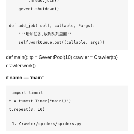
        thread.join()

    gevent.shutdown()

def add_job( self, callable, *args):

    '''增加任务,放到队列里面'''

    self.workQueue.put((callable, args))
def main(): tp = GeventPool(10) crawler = Crawler(tp)
crawler.work()
if
name
== '
main
':
import timeit

t = timeit.Timer("main()") 

t.repeat(3, 10)
1. Crawler/spiders/spiders.py