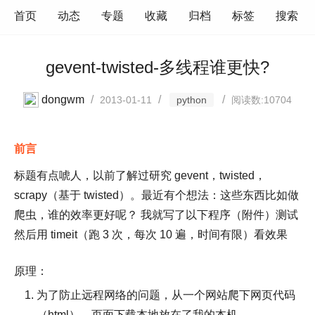
首页
动态
专题
收藏
归档
标签
搜索
gevent-twisted-多线程谁更快?
dongwm
/
/
/
2013-01-11
python
阅读数:10704
前言
标题有点唬人，以前了解过研究 gevent，twisted，
scrapy（基于 twisted）。最近有个想法：这些东西比如做
爬虫，谁的效率更好呢？ 我就写了以下程序（附件）测试
然后用 timeit（跑 3 次，每次 10 遍，时间有限）看效果
原理：
为了防止远程网络的问题，从一个网站爬下网页代码
（html），页面下载本地放在了我的本机