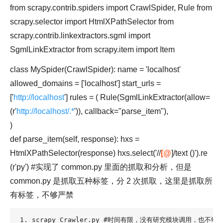
from scrapy.contrib.spiders import CrawlSpider, Rule from
scrapy.selector import HtmlXPathSelector from
scrapy.contrib.linkextractors.sgml import
SgmlLinkExtractor from scrapy.item import Item
class MySpider(CrawlSpider): name = 'localhost'
allowed_domains = ['localhost'] start_urls =
['
http://localhost
'] rules = ( Rule(SgmlLinkExtractor(allow=
(r'
http://localhost/.*
')), callback="parse_item"),
)
def parse_item(self, response): hxs =
HtmlXPathSelector(response) hxs.select('//
[@
]/text ()').re
(r'py') #实现了 common.py 里面的抓取和分析，但是
common.py 是抓取五种标签，分 2 次抓取，这里是抓取所
有标签，不够严禁
1. scrapy_Crawler.py #时间有限，没有研究模块调用，也不够