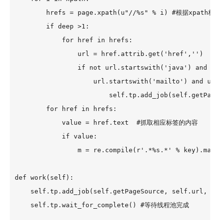
        hrefs = page.xpath(u"//%s" % i) #根据xpath标签
        if deep >1:

            for href in hrefs:

                url = href.attrib.get('href','')

                if not url.startswith('java') and no
                    url.startswith('mailto') and 
                        self.tp.add_job(self.getP
        for href in hrefs:

            value = href.text  #抓取相应标签的内容

            if value:

                m = re.compile(r'.*%s.*' % key).m
def work(self):

    self.tp.add_job(self.getPageSource, self.url, se
    self.tp.wait_for_complete() #等待线程池完成