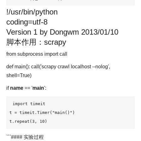
!/usr/bin/python
coding=utf-8
Version 1 by Dongwm 2013/01/10
脚本作用：scrapy
from subprocess import call
def main(): call('scrapy crawl localhost --nolog',
shell=True)
if
name
== '
main
':
import timeit

t = timeit.Timer("main()") 

t.repeat(3, 10)
```#### 实验过程