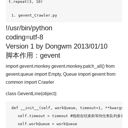
t.repeat(3, 10)
1. gevent_Crawler.py
!/usr/bin/python
coding=utf-8
Version 1 by Dongwm 2013/01/10
脚本作用：gevent
import gevent.monkey gevent.monkey.patch_all() from
gevent.queue import Empty, Queue import gevent from
common import Crawler
class GeventLine(object):
def __init__(self, workQueue, timeout=1, **kwargs):

    self.timeout = timeout #线程在结束前等待任务队列多长时
    self.workQueue = workQueue
