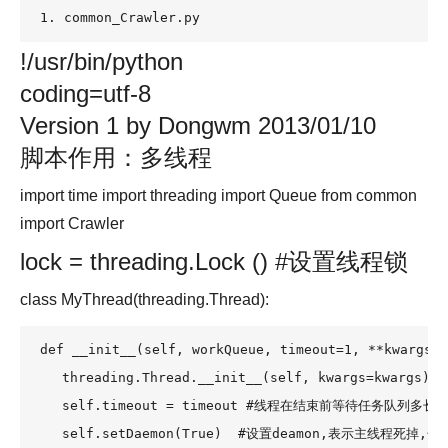
1. common_Crawler.py
!/usr/bin/python
coding=utf-8
Version 1 by Dongwm 2013/01/10
脚本作用：多线程
import time import threading import Queue from common
import Crawler
lock = threading.Lock () #设置线程锁
class MyThread(threading.Thread):
def __init__(self, workQueue, timeout=1, **kwargs):

    threading.Thread.__init__(self, kwargs=kwargs)

    self.timeout = timeout #线程在结束前等待任务队列多长时
    self.setDaemon(True)  #设置deamon,表示主线程死掉,