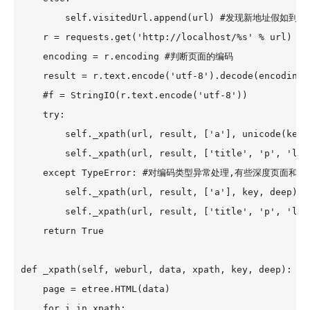
        self.visitedUrl.append(url) #发现新地址假如到这
    r = requests.get('http://localhost/%s' % url)

    encoding = r.encoding #判断页面的编码

    result = r.text.encode('utf-8').decode(encoding)

    #f = StringIO(r.text.encode('utf-8'))

    try:  

        self._xpath(url, result, ['a'], unicode
        self._xpath(url, result, ['title', 'p', '
    except TypeError: #对编码类型异常处理,有些深度页面和
        self._xpath(url, result, ['a'], key, deep)

        self._xpath(url, result, ['title', 'p', 'li'
    return True

def _xpath(self, weburl, data, xpath, key, deep):

    page = etree.HTML(data)

    for i in xpath:
