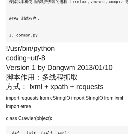
停掉我本机使用的耗费资源的进程 firefox，vmware，compiz 
#### 测试程序：

1. common.py
!/usr/bin/python
coding=utf-8
Version 1 by Dongwm 2013/01/10
脚本作用：多线程抓取
方式： lxml + xpath + requests
import requests from cStringIO import StringIO from lxml
import etree
class Crawler(object):
def __init__(self, app):
