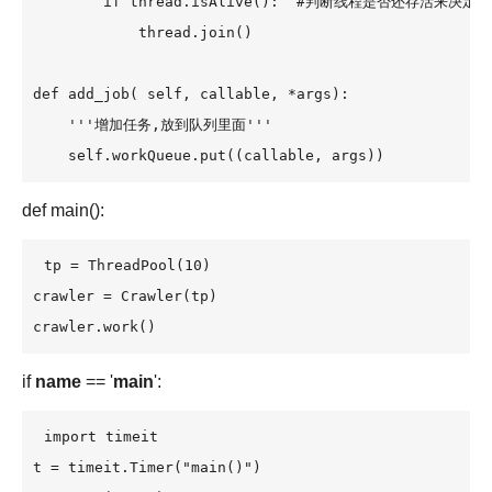
        if thread.isAlive():  #判断线程是否还存活来决定是
            thread.join()

def add_job( self, callable, *args):

    '''增加任务,放到队列里面'''

    self.workQueue.put((callable, args))
def main():
tp = ThreadPool(10) 

crawler = Crawler(tp)

crawler.work()
if
name
== '
main
':
import timeit

t = timeit.Timer("main()") 
