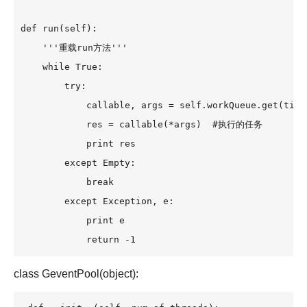
def run(self):

    '''重载run方法'''

    while True:

        try:

            callable, args = self.workQueue.get(
            res = callable(*args)  #执行的任务

            print res

        except Empty:

            break

        except Exception, e:

            print e

            return -1
class GeventPool(object):