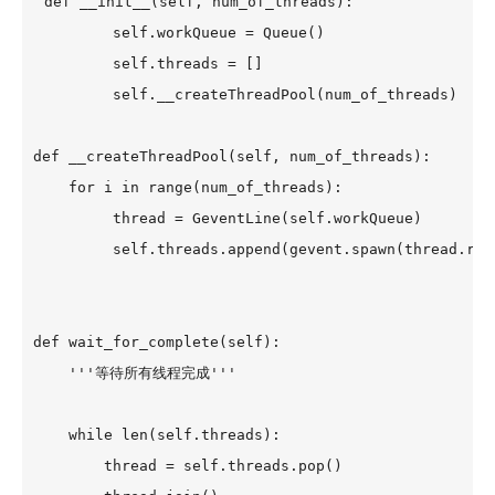
def __init__(self, num_of_threads):

         self.workQueue = Queue()

         self.threads = []

         self.__createThreadPool(num_of_threads)

def __createThreadPool(self, num_of_threads):

    for i in range(num_of_threads):

         thread = GeventLine(self.workQueue)

         self.threads.append(gevent.spawn(thread.run)
def wait_for_complete(self):

    '''等待所有线程完成'''

    while len(self.threads):

        thread = self.threads.pop()
