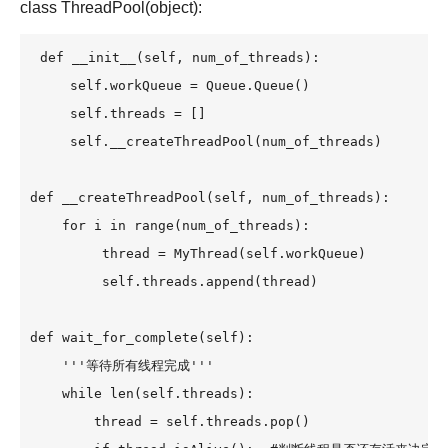
class ThreadPool(object):
def __init__(self, num_of_threads):

     self.workQueue = Queue.Queue()

     self.threads = []

     self.__createThreadPool(num_of_threads)

def __createThreadPool(self, num_of_threads):

    for i in range(num_of_threads):

         thread = MyThread(self.workQueue)

         self.threads.append(thread)

def wait_for_complete(self):

    '''等待所有线程完成'''

    while len(self.threads):

        thread = self.threads.pop()
