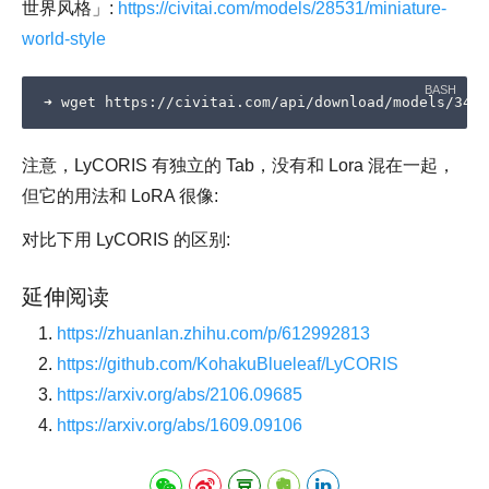
世界风格」:
https://civitai.com/models/28531/miniature-
world-style
注意，LyCORIS 有独立的 Tab，没有和 Lora 混在一起，
但它的用法和 LoRA 很像:
对比下用 LyCORIS 的区别:
延伸阅读
https://zhuanlan.zhihu.com/p/612992813
https://github.com/KohakuBlueleaf/LyCORIS
https://arxiv.org/abs/2106.09685
https://arxiv.org/abs/1609.09106