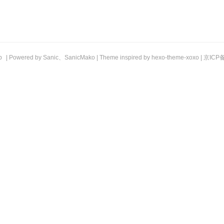
b
| Powered by
Sanic
、
SanicMako
| Theme inspired by
hexo-theme-xoxo
|
京ICP备