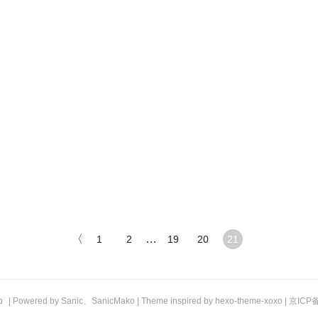
〈
…
1
2
19
20
21
b
| Powered by
Sanic
、
SanicMako
| Theme inspired by
hexo-theme-xoxo
|
京ICP备