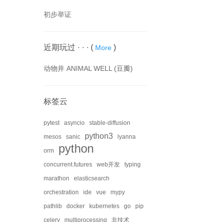
初步举证
近期玩过 · · ·
(
)
More
动物井 ANIMAL WELL (豆瓣)
标签云
pytest
asyncio
stable-diffusion
python3
mesos
sanic
lyanna
python
orm
concurrent.futures
web开发
typing
marathon
elasticsearch
orchestration
ide
vue
mypy
pathlib
docker
kubernetes
go
pip
celery
multiprocessing
非技术