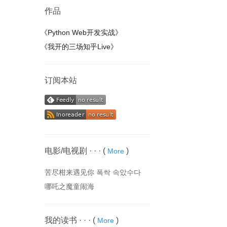
作品
《Python Web开发实战》
《我开的三场知乎Live》
订阅本站
电影/电视剧 · · ·
(
)
More
苦尽柑来遇见你 폭싹 속았수다
哪吒之魔童闹海
我的读书 · · ·
(
)
More